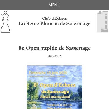
Skip
Skip
Skip
Skip
MENU
links
to
to
to
primary
content
footer
navigation
8e Open rapide de Sassenage
2025-06-15