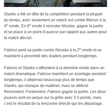
Slavko
a été en tête de la compétition pendant la plupart
du temps, avec seulement un match nul contre
Manon
à la
e
e
4
ronde. En 6
ronde il rencotre
Nicolas
, gagne la partie
et se place à un point d’avance par rapport aux autres pour
le match décisif.
e
Fabrice
perd sa partie contre
Nicolas
à la 2
ronde et se
maintient à proximité des leaders pendant longtemps.
Fabrice
et
Slavko
s’affrontent à la dernière ronde dans un
match dramatique.
Fabrice
maintient un avantage pendant
longtemps, il dépense beaucoup plus de temps que
Slavko
, qui manque de matériel, mais se défend
férocement. Finalement,
Fabrice
gagne la partie. Les deux
joueurs sont ex-aequo sur la grille avec 5.5 points, mais
c’est le résultat de la rencontre directe qui les départage.