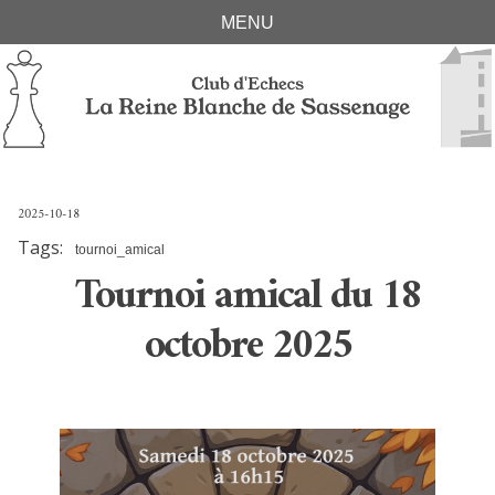
Skip
Skip
Skip
Skip
MENU
links
to
to
to
primary
content
footer
navigation
2025-10-18
Tags:
tournoi_amical
Tournoi amical du 18
octobre 2025