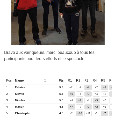
Bravo aux vainqueurs, merci beaucoup à tous les
participants pour leurs efforts et le spectacle!
Pos
Name
Pts
R1
R2
R3
R4
R5
R6
1
Fabrice
5.5
+11
-3
+6
+7
=4
+8
2
Slavko
5.5
+5
+6
+7
=4
+8
+3
3
Nicolas
5.0
+8
+1
-4
+5
+6
-2
4
Manon
4.5
=7
+8
+3
=2
=1
-5
5
Christophe
4.0
-2
+10
+11
-3
-7
+4