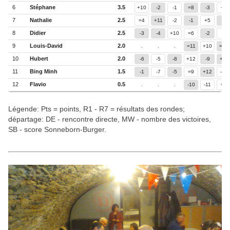
6
Stéphane
3.5
+10
-2
-1
=8
-3
+7
7
Nathalie
2.5
=4
+11
-2
-1
+5
-6
8
Didier
2.5
-3
-4
+10
=6
-2
-1
9
Louis-David
2.0
.
.
.
=11
+10
=12
10
Hubert
2.0
-6
-5
-8
+12
-9
+11
11
Bing Minh
1.5
-1
-7
-5
=9
+12
-10
12
Flavio
0.5
.
.
.
-10
-11
=9
Légende: Pts = points, R1 - R7 = résultats des rondes;
départage: DE - rencontre directe, MW - nombre des victoires,
SB - score Sonneborn-Burger.