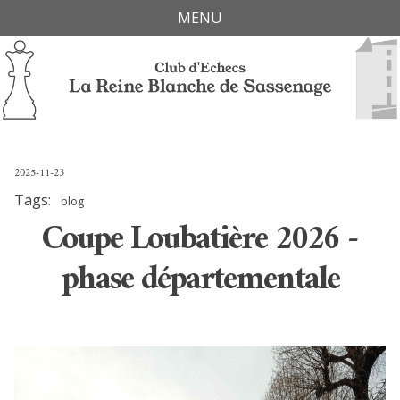
Skip
Skip
Skip
Skip
MENU
links
to
to
to
primary
content
footer
navigation
2025-11-23
Tags:
blog
Coupe Loubatière 2026 -
phase départementale