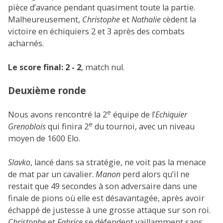
pièce d’avance pendant quasiment toute la partie.
Malheureusement,
Christophe
et
Nathalie
cèdent la
victoire en échiquiers 2 et 3 après des combats
acharnés.
Le score final: 2 - 2
, match nul.
Deuxième ronde
e
Nous avons rencontré la 2
équipe de l’
Echiquier
e
Grenoblois
qui finira 2
du tournoi, avec un niveau
moyen de 1600 Elo.
Slavko
, lancé dans sa stratégie, ne voit pas la menace
de mat par un cavalier.
Manon
perd alors qu’il ne
restait que 49 secondes à son adversaire dans une
finale de pions où elle est désavantagée, après avoir
échappé de justesse à une grosse attaque sur son roi.
Christophe
et
Fabrice
se défendent vaillamment sans