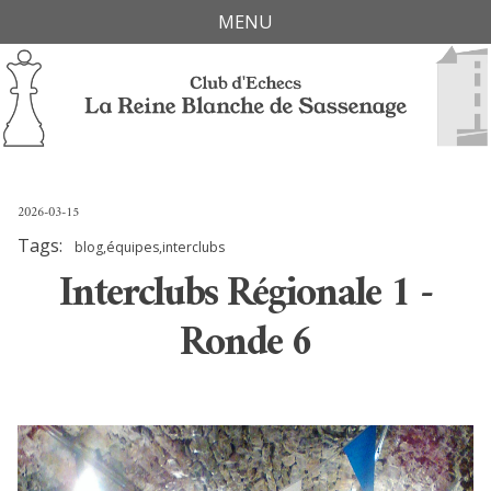
Skip
Skip
Skip
Skip
MENU
links
to
to
to
primary
content
footer
navigation
2026-03-15
Tags:
blog,équipes,interclubs
Interclubs Régionale 1 -
Ronde 6