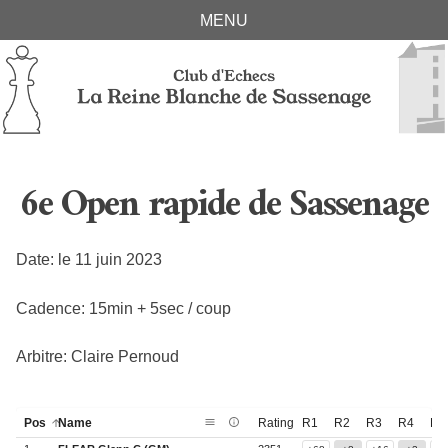
Skip
Skip
Skip
Skip
MENU
links
to
to
to
primary
content
footer
navigation
6e Open rapide de Sassenage
Date: le 11 juin 2023
Cadence: 15min + 5sec / coup
Arbitre: Claire Pernoud
Pos
Name
Rating
R1
R2
R3
R4
R5