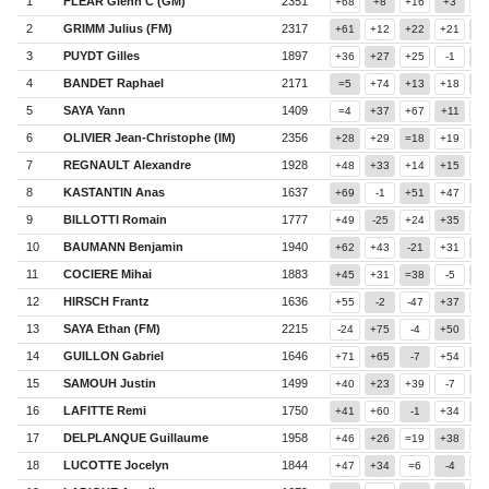
1
FLEAR Glenn C (GM)
2351
+68
+8
+16
+3
=
2
GRIMM Julius (FM)
2317
+61
+12
+22
+21
=
3
PUYDT Gilles
1897
+36
+27
+25
-1
+4
4
BANDET Raphael
2171
=5
+74
+13
+18
+1
5
SAYA Yann
1409
=4
+37
+67
+11
+1
6
OLIVIER Jean-Christophe (IM)
2356
+28
+29
=18
+19
-
7
REGNAULT Alexandre
1928
+48
+33
+14
+15
+
8
KASTANTIN Anas
1637
+69
-1
+51
+47
+2
9
BILLOTTI Romain
1777
+49
-25
+24
+35
+1
10
BAUMANN Benjamin
1940
+62
+43
-21
+31
-
11
COCIERE Mihai
1883
+45
+31
=38
-5
+6
12
HIRSCH Frantz
1636
+55
-2
-47
+37
+2
13
SAYA Ethan (FM)
2215
-24
+75
-4
+50
+2
14
GUILLON Gabriel
1646
+71
+65
-7
+54
-
15
SAMOUH Justin
1499
+40
+23
+39
-7
+2
16
LAFITTE Remi
1750
+41
+60
-1
+34
+4
17
DELPLANQUE Guillaume
1958
+46
+26
=19
+38
-
18
LUCOTTE Jocelyn
1844
+47
+34
=6
-4
+3