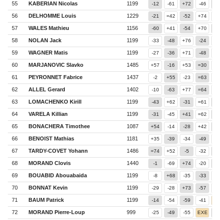
55
KABERIAN Nicolas
1199
-12
-61
+72
-46
+7
56
DELHOMME Louis
1229
-21
=42
-52
+74
=6
57
WALES Mathieu
1156
-60
+41
-54
+70
-2
58
NOLAN Jack
1199
-33
-48
+76
-24
+6
59
WAGNER Matis
1199
-27
-36
+71
-48
+7
60
MARJANOVIC Slavko
1485
+57
-16
+53
=30
-1
61
PEYRONNET Fabrice
1437
-2
+55
-23
=63
+6
62
ALLEL Gerard
1402
-10
-63
+77
=64
-3
63
LOMACHENKO Kirill
1199
-43
+62
-31
=61
-5
64
VARELA Killian
1199
-31
-45
+41
=62
-6
65
BONACHERA Timothee
1087
+54
-14
-28
+42
-3
66
BENOIST Mathias
1181
+35
-39
-34
-49
+5
67
TARDY-COVET Yohann
1486
=74
+52
-5
-32
=5
68
MORAND Clovis
1440
-1
-69
+74
-20
-5
69
BOUABID Abouabaida
1199
-8
+68
-35
-33
-7
70
BONNAT Kevin
1199
-29
-28
+73
-57
-4
71
BAUM Patrick
1199
-14
-54
-59
-41
EX
72
MORAND Pierre-Loup
999
-25
-49
-55
EXE
+6