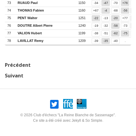
73
RUAUD Paul
1150
-34
-47
-70
+76
-5
74
THOMAS Fabien
1160
=67
-4
-68
-56
-4
75
PENT Walter
1251
-22
-13
-20
+77
-5
76
DOUTRE Albert Pierre
1240
-19
-32
-58
-73
-7
77
VALION Hubert
1199
-38
-51
-62
-75
+7
78
LAVILLAT Remy
1209
-39
-35
-40
.
.
Précédent
Suivant
© 2026 Club d'échecs "La Reine Blanche de Sassenage".
Ce site a été créé avec
Jekyll
&
So Simple
.