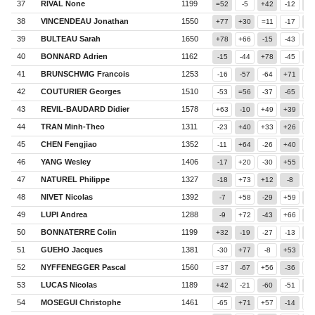
37
RIVAL None
1199
=52
-5
+42
-12
+6
38
VINCENDEAU Jonathan
1550
+77
+30
=11
-17
-1
39
BULTEAU Sarah
1650
+78
+66
-15
-43
=4
40
BONNARD Adrien
1162
-15
-44
+78
-45
+7
41
BRUNSCHWIG Francois
1253
-16
-57
-64
+71
=5
42
COUTURIER Georges
1510
-53
=56
-37
-65
+7
43
REVIL-BAUDARD Didier
1578
+63
-10
+49
+39
-
44
TRAN Minh-Theo
1311
-23
+40
+33
+26
-1
45
CHEN Fengjiao
1352
-11
+64
-26
+40
+3
46
YANG Wesley
1406
-17
+20
-30
+55
=3
47
NATUREL Philippe
1327
-18
+73
+12
-8
-2
48
NIVET Nicolas
1392
-7
+58
-29
+59
-3
49
LUPI Andrea
1288
-9
+72
-43
+66
+5
50
BONNATERRE Colin
1199
+32
-19
-27
-13
-6
51
GUEHO Jacques
1381
-30
+77
-8
+53
-2
52
NYFFENEGGER Pascal
1560
=37
-67
+56
-36
+6
53
LUCAS Nicolas
1189
+42
-21
-60
-51
=4
54
MOSEGUI Christophe
1461
-65
+71
+57
-14
-4