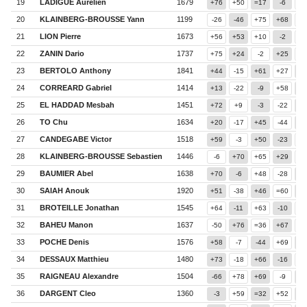
19
LADIGUE Aurelien
1679
+76
+50
=17
-6
+3
20
KLAINBERG-BROUSSE Yann
1199
-26
-46
+75
+68
+3
21
LION Pierre
1673
+56
+53
+10
-2
-1
22
ZANIN Dario
1737
+75
+24
-2
+25
-
23
BERTOLO Anthony
1841
+44
-15
+61
+27
+2
24
CORREARD Gabriel
1414
+13
-22
-9
+58
-1
25
EL HADDAD Mesbah
1451
+72
+9
-3
-22
-1
26
TO Chu
1634
+20
-17
+45
-44
+4
27
CANDEGABE Victor
1518
+59
-3
+50
-23
+5
28
KLAINBERG-BROUSSE Sebastien
1446
-6
+70
+65
+29
-2
29
BAUMIER Abel
1638
+70
-6
+48
-28
+5
30
SAIAH Anouk
1920
+51
-38
+46
=60
=3
31
BROTEILLE Jonathan
1545
+64
-11
+63
-10
+4
32
BAHEU Manon
1637
-50
+76
=36
+67
=3
33
POCHE Denis
1576
+58
-7
-44
+69
-4
34
DESSAUX Matthieu
1480
+73
-18
+66
-16
+6
35
RAIGNEAU Alexandre
1504
-66
+78
+69
-9
-2
36
DARGENT Cleo
1360
-3
+59
=32
+52
-1